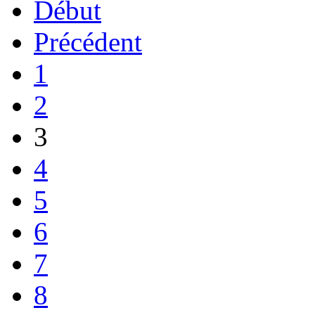
Début
Précédent
1
2
3
4
5
6
7
8