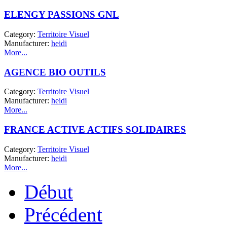
ELENGY PASSIONS GNL
Category:
Territoire Visuel
Manufacturer:
heidi
More...
AGENCE BIO OUTILS
Category:
Territoire Visuel
Manufacturer:
heidi
More...
FRANCE ACTIVE ACTIFS SOLIDAIRES
Category:
Territoire Visuel
Manufacturer:
heidi
More...
Début
Précédent