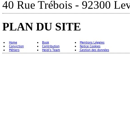
40 Rue Trébois - 92300 Lev
PLAN DU SITE
Home
Book
Mentions Légales
Conviction
Contribution
Notice Cookies
Métiers
Heidi's Team
Gestion des données