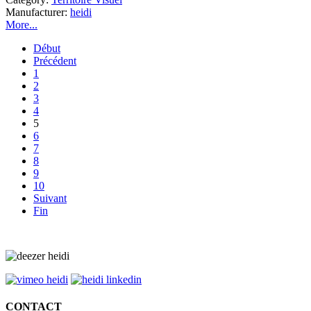
Manufacturer:
heidi
More...
Début
Précédent
1
2
3
4
5
6
7
8
9
10
Suivant
Fin
CONTACT