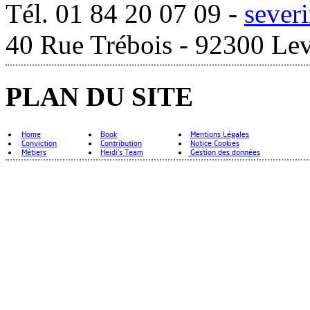
Tél. 01 84 20 07 09 -
sever
40 Rue Trébois - 92300 Lev
PLAN DU SITE
Home
Book
Mentions Légales
Conviction
Contribution
Notice Cookies
Métiers
Heidi's Team
Gestion des données