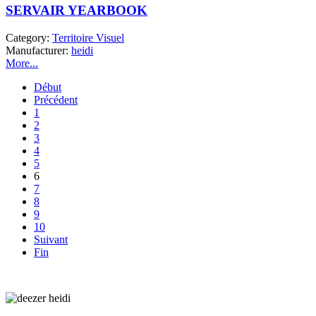
SERVAIR YEARBOOK
Category:
Territoire Visuel
Manufacturer:
heidi
More...
Début
Précédent
1
2
3
4
5
6
7
8
9
10
Suivant
Fin