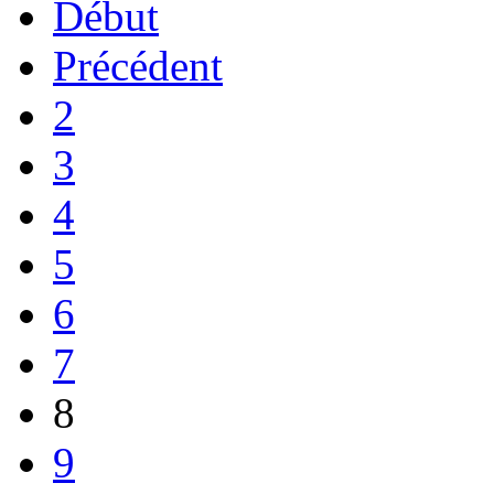
Début
Précédent
2
3
4
5
6
7
8
9