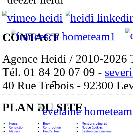
CONTACT
Agence Heidi / 2010-2026 T
Tél. 01 84 20 07 09 -
sever
40 Rue Trébois - 92300 Lev
PLAN DU SITE
Home
Book
Mentions Légales
Conviction
Contribution
Notice Cookies
Métiers
Heidi's Team
Gestion des données