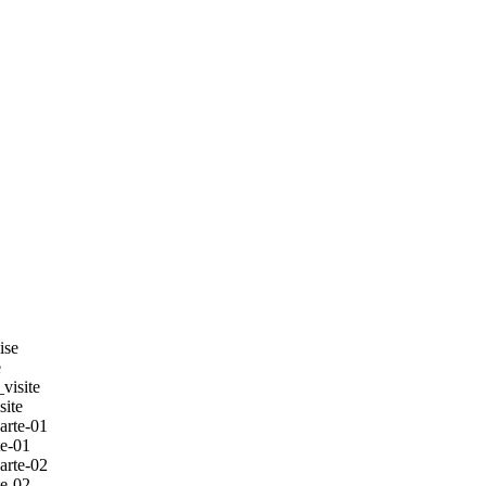
e
site
e-01
e-02