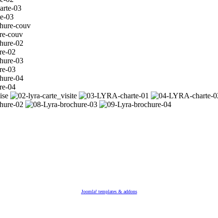
e-03
re-couv
re-02
re-03
re-04
Joomla! templates & addons