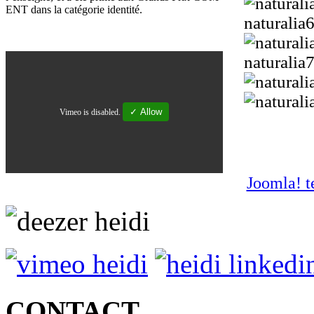
ENT dans la catégorie identité.
naturalia
naturalia
✓ Allow
Vimeo is disabled.
Joomla! t
CONTACT