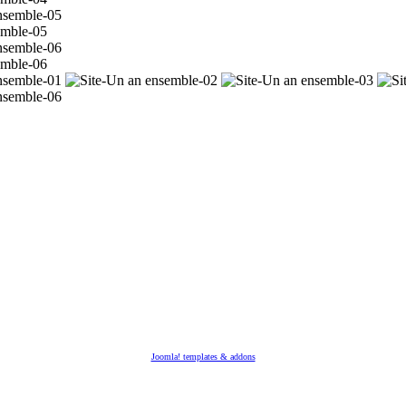
emble-05
emble-06
Joomla! templates & addons